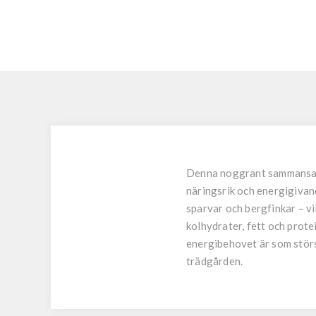
Denna noggrant sammansatta
näringsrik och energigivand
sparvar och bergfinkar – vi
kolhydrater, fett och prote
energibehovet är som störst
trädgården.