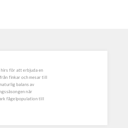
irs för att erbjuda en
rån finkar och mesar till
 naturlig balans av
ningssäsongen när
ark fågelpopulation till