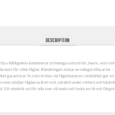
DESCRIPTION
 vildfågelmix kombinerar strimmiga solrosfrön, havre, vete och h
e kost för vilda fåglar. Blandningen lockar en mängd olika arter – f
lket garanterar liv och rörelse vid fågelmataren. Innehållet ger en
in som stödjer fåglarna året runt, särskilt under vintern och häck
. Ett utmärkt val för alla som vill mata och locka en rik och färgst