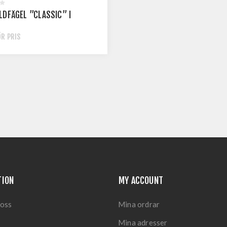
LDFÅGEL ’’CLASSIC’’ I
ÖR PRIS
TION
MY ACCOUNT
 oss
Mina ordrar
Mina adresser