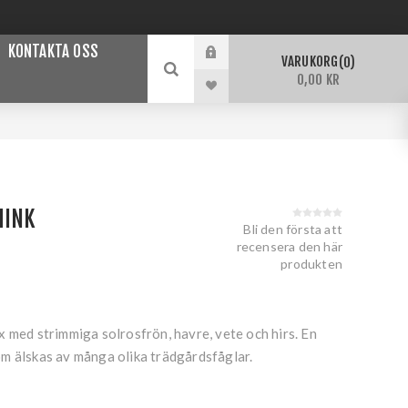
KONTAKTA OSS
VARUKORG
0
0,00 KR
HINK
Bli den första att
recensera den här
produkten
 med strimmiga solrosfrön, havre, vete och hirs. En
m älskas av många olika trädgårdsfåglar.