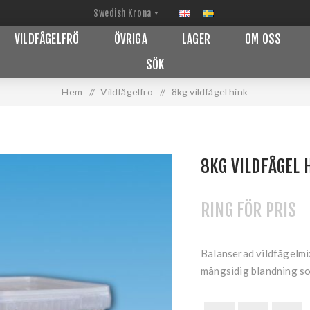
VILDFÅGELFRÖ
ÖVRIGA
LAGER
OM OSS
SÖK
Hem
/
Vildfågelfrö
/
8kg vildfågel hink
8KG VILDFÅGEL 
RING FÖR PRIS
Balanserad vildfågelmix
mångsidig blandning so