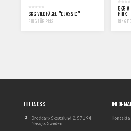
6KG VI
3KG VILDFÅGEL ’’CLASSIC’’
HINK
RING FÖR PRIS
RING F
HITTA OSS
INFORMA
Broddarp Skogslund 2, 571 94
Kontakta
Nässjö, Sweden